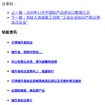
分享到：
上一篇：
2020年12月中国铝产品进出口数据汇总
下一篇：
东轻入选国家工信部 “工业企业知识产权运用
试点企业”
铝板资讯
天津瑞升昌铝业
瑞升昌，我想对您说......
关山初度尘未洗，策马扬鞭再奋蹄
瑞升昌铝业逆势向上，砥砺前行
天津瑞升昌铝业高精高效高品质以及完善的售后服务
走国际路线，铸品牌产品
瑞升昌铝业简介