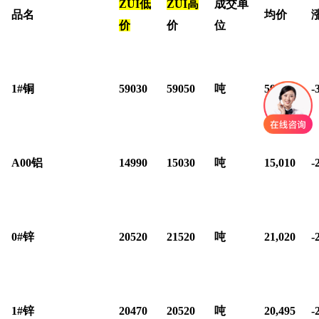
ZUI低
ZUI高
成交单
品名
均价
价
价
位
1#
铜
59030
59050
吨
59,040
-
A00
铝
14990
15030
吨
15,010
-
0#
锌
20520
21520
吨
21,020
-
1#
锌
20470
20520
吨
20,495
-